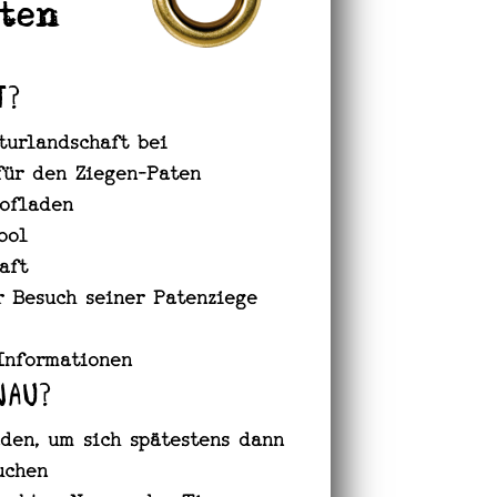
ten
t?
turlandschaft bei
für den Ziegen-Paten
Hofladen
ool
aft
r Besuch seiner Patenziege
Informationen
nau?
den, um sich spätestens dann
uchen