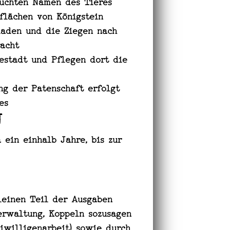
suchten Namen des Tieres
flächen von Königstein
laden und die Ziegen nach
racht
estadt und Pflegen dort die
ng der Patenschaft erfolgt
es
t
 ein einhalb Jahre, bis zur
leinen Teil der Ausgaben
Verwaltung, Koppeln sozusagen
iwilligenarbeit) sowie durch