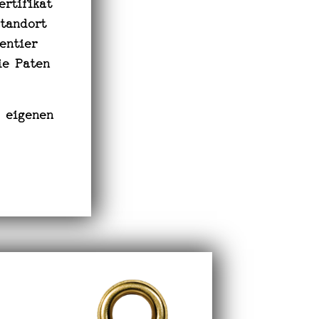
ertifikat
tandort
entier
ie Paten
m eigenen