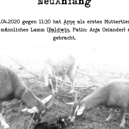
NeuAnfang
0.04.2020 gegen 11:30 hat
Arne
als erstes Muttertie
n männliches Lamm (
Baldwin
, Patin: Anja Osiander)
gebracht.