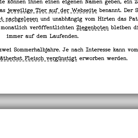
Sie können ihnen einen eigenen Namen geben, ein Z
das
jeweilige Tier auf der Webseite
benannt. Der S
et nachgelesen
und unabhängig vom Hirten das Pat
 monatlich veröffentlichten
Ziegenboten
bleiben d
immer auf dem Laufenden.
 zwei Sommerhalbjahre. Je nach Interesse kann vo
ätherbst Fleisch vergünstigt
erworben werden.