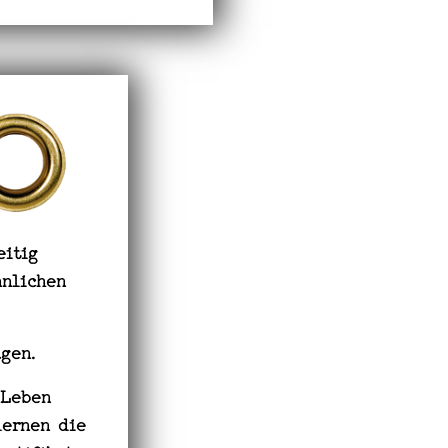
eitig
nnlichen
agen.
 Leben
lernen die