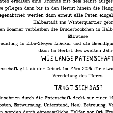
aten erhalten eine Urkunde mit dem selbst ausge
se pflegen dann bis in den Herbst hinein die Hang
egenabtrieb werden dann erneut alle Paten einge
Halbestadt ins Winterquartier geb
en Sommer verbleiben die Bruderböckchen in Halb
Elbwiese
redelung in Elbe-Ziegen Knacker und die Beendigu
dann im Herbst des zweiten Jahr
Wie lange Patenschaf
enschaft gilt ab der Geburt im März 2024 für etwa
Veredelung des Tieres.
Trägt sich das?
innahmen durch die Patenschaft deckt nur einen k
kosten, Entwurmung, Unterstand, Heu). Betreuung, 
n werden durch ehrenamtliche Helfer vor Ort (Fre