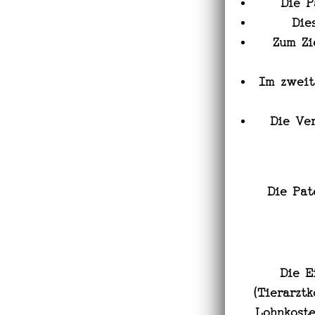
Die P
Die
Zum Zi
Im zweit
Die Ve
Die Pat
Die E
(Tierarzt
Lohnkoste